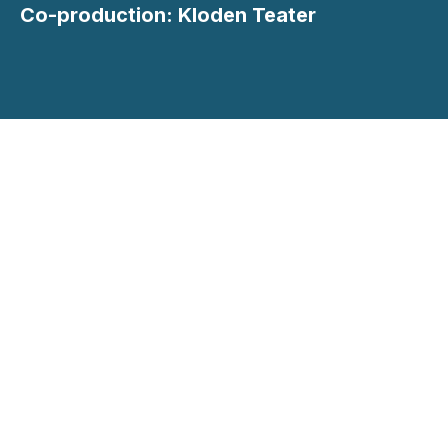
Co-production: Kloden Teater
HEDDADAGENE OG HEDDAPRISEN PRESENTERES
AV
Meld deg på vårt
nyhetsbrev
og
våre pressemeldinger.