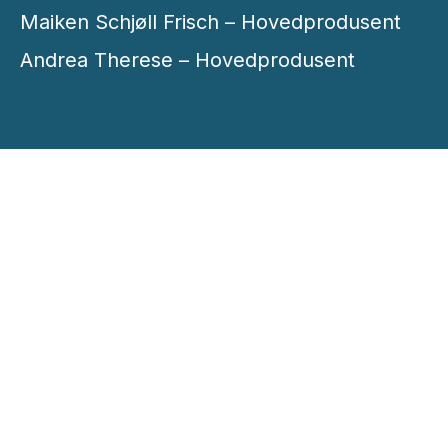
Maiken Schjøll Frisch – Hovedprodusent
Andrea Therese – Hovedprodusent
HEDDADAGENE OG HEDDAPRISEN PRESENTERES
AV
Meld deg på vårt
nyhetsbrev
og