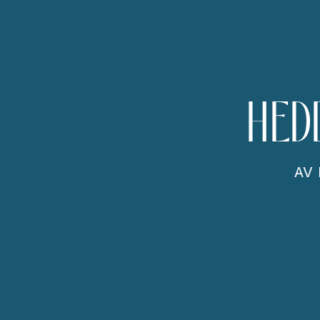
HED
AV