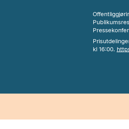
Offentliggjør
Publikumsrest
Pressekonfer
Prisutdeling
kl 16:00.
http