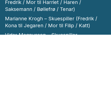
Fredrik / Mor til Harriet / Haren /
Saksemann / Bøllefrø / Tenar)
Marianne Krogh – Skuespiller (Fredrik /
Kona til Jegaren / Mor til Filip / Katt)
Vidar Magnussen – Skuespiller
(Seremonimeister)
Ingunn Beate Øyen – Skuespiller (Far)
Espen Leite – Musiker (Trekkspill)
Peder Simonsen – Musiker (Tuba -
alternerte med Martin Taxt)
Ståle Sletner – Musiker (Tangentar)
Christian Svensson – Musiker (Perkusjon)
Martin Taxt – Musiker (Tuba - alternerte