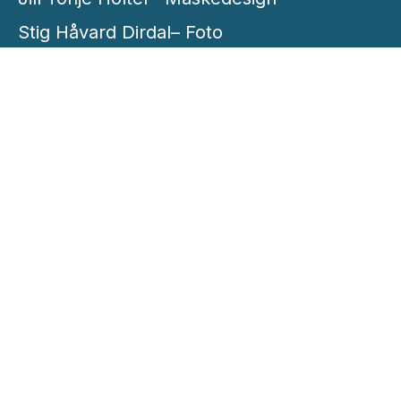
Stig Håvard Dirdal– Foto
Nils Wingrei– Lydtekniker (Lydteknikk
studio)
Jens Løvaas– Tekniker (AV-tekniker)
HEDDADAGENE OG HEDDAPRISEN PRESENTERES
AV