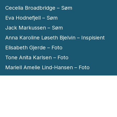
Cecelia Broadbridge – Søm
Eva Hodnefjell – Søm
Jack Markussen – Søm
Anna Karoline Løseth Bjelvin – Inspisient
Elisabeth Gjerde – Foto
Tone Anita Karlsen – Foto
Mariell Amelie Lind-Hansen – Foto
Anna Karoline Løseth Bjelvin –
Scenemester
Anna Karoline Løseth Bjelvin – Turneleder
Hege Holte Østbye – Konsulent
(koreografi)