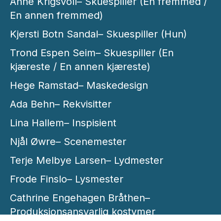
Anne Krigsvoll– Skuespiller (En fremmed /
En annen fremmed)
Kjersti Botn Sandal– Skuespiller (Hun)
Trond Espen Seim– Skuespiller (En
kjæreste / En annen kjæreste)
Hege Ramstad– Maskedesign
Ada Behn– Rekvisitter
Lina Hallem– Inspisient
Njål Øwre– Scenemester
Terje Melbye Larsen– Lydmester
Frode Finslo– Lysmester
Cathrine Engehagen Bråthen–
Produksjonsansvarlig kostymer