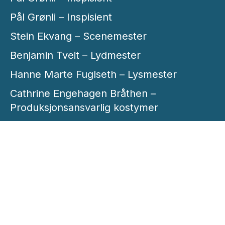
Pål Grønli – Inspisient
Stein Ekvang – Scenemester
Benjamin Tveit – Lydmester
Hanne Marte Fuglseth – Lysmester
Cathrine Engehagen Bråthen –
Produksjonsansvarlig kostymer
Lise Roesen – Sufflør
Kirsti Holm-Glad – Produsent
Jan Lier – Administrasjon
(Markedsansvarlig)
Monica Lindanger – Administrasjon
(Informasjonsansvarlig)