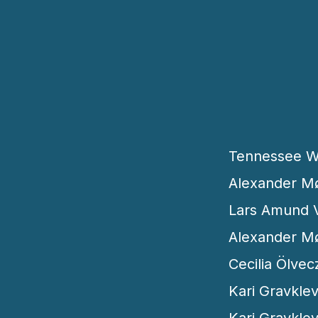
Tennessee Wi
Alexander Mø
Lars Amund V
Alexander Mø
Cecilia Ölve
Kari Gravklev
Kari Gravkle