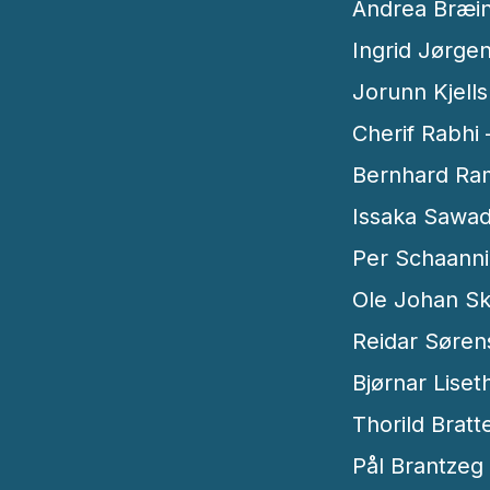
Andrea Bræin
Ingrid Jørgen
Jorunn Kjells
Cherif Rabhi 
Bernhard Ram
Issaka Sawado
Per Schaanni
Ole Johan Skj
Reidar Sørens
Bjørnar Liset
Thorild Brat
Pål Brantzeg 