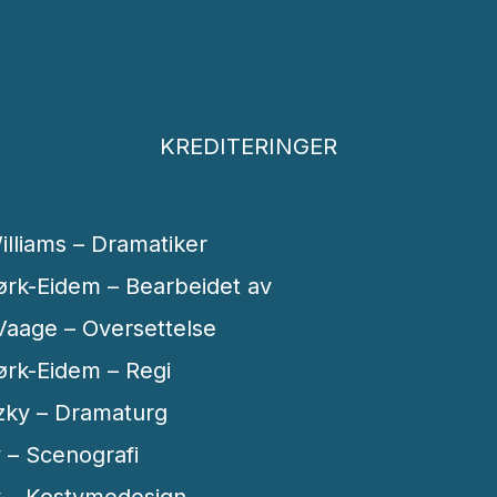
KREDITERINGER
lliams – Dramatiker
rk-Eidem – Bearbeidet av
aage – Oversettelse
rk-Eidem – Regi
czky – Dramaturg
 – Scenografi
v – Kostymedesign