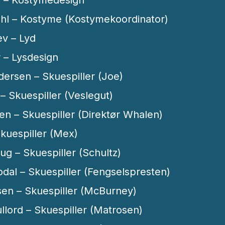
ahl – Kostyme (Kostymekoordinator)
ev – Lyd
 – Lysdesign
dersen – Skuespiller (Joe)
– Skuespiller (Veslegut)
en – Skuespiller (Direktør Whalen)
kuespiller (Mex)
ug – Skuespiller (Schultz)
odal – Skuespiller (Fengselspresten)
en – Skuespiller (McBurney)
llord – Skuespiller (Matrosen)