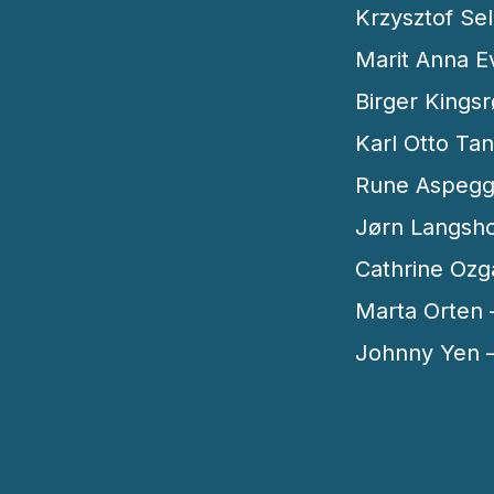
Krzysztof Sel
Marit Anna E
Birger Kings
Karl Otto Ta
Rune Aspegg
Jørn Langsho
Cathrine Ozga
Marta Orten –
Johnny Yen –