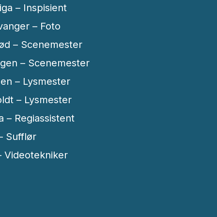
iga – Inspisient
vanger – Foto
rød – Scenemester
ngen – Scenemester
en – Lysmester
ldt – Lysmester
 – Regiassistent
 Sufflør
 Videotekniker