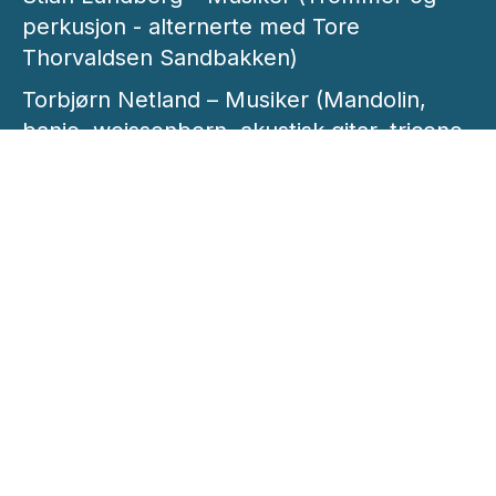
perkusjon - alternerte med Tore
Thorvaldsen Sandbakken)
Torbjørn Netland – Musiker (Mandolin,
banjo, weissenborn, akustisk gitar, tricone,
cittern, bouzouki og ukulele - alternerte
med Skjalg Mikalsen Raaen)
Skjalg Mikalsen Raaen – Musiker
(Mandolin, banjo, weissenborn, akustisk
gitar, tricone, cittern, bouzouki og ukulele
- alternerte med Torbjørn Netland )
Tore Thorvaldsen Sandbakken – Musiker
(Trommer og perkusjon - alternerte med
Stian Lundberg)
Morten Berger Stai – Musiker (Kontrabass)