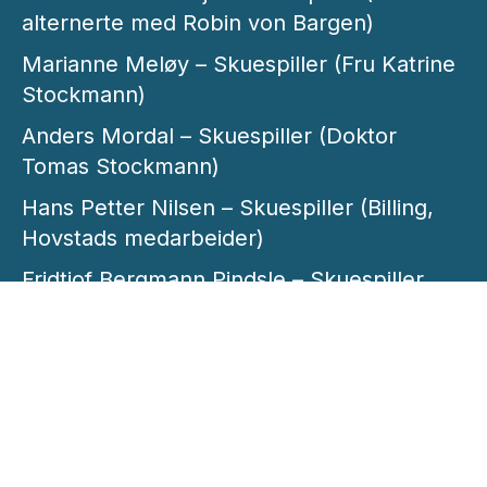
alternerte med Robin von Bargen)
Marianne Meløy – Skuespiller (Fru Katrine
Stockmann)
Anders Mordal – Skuespiller (Doktor
Tomas Stockmann)
Hans Petter Nilsen – Skuespiller (Billing,
Hovstads medarbeider)
Fridtjof Bergmann Pindsle – Skuespiller
(Eilif - alternerte med Borgar R. Skjelstad)
Borgar R. Skjelstad – Skuespiller (Eilif -
alternerte med Fridtjof Bergmann Pindsle)
Trond-Ove Skrødal – Skuespiller (Byfogd
Peter Stockmann)