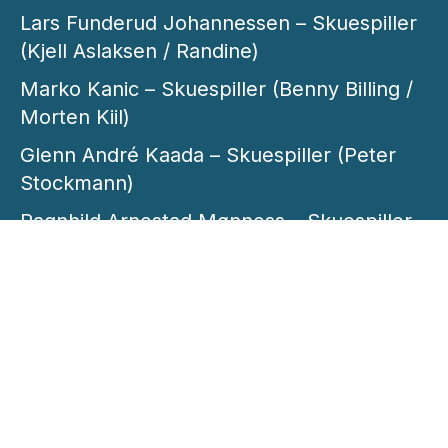
Lars Funderud Johannessen – Skuespiller
(Kjell Aslaksen / Randine)
Marko Kanic – Skuespiller (Benny Billing /
Morten Kiil)
Glenn André Kaada – Skuespiller (Peter
Stockmann)
Ragnhild Arnestad Mønness – Skuespiller
(Kathrine Stockmann)
Svein Solenes – Skuespiller (Jazec Horzer)
Cato Skimten Storengen – Skuespiller
(Tomas Stockmann)
Stig Håvard Dirdal – Foto