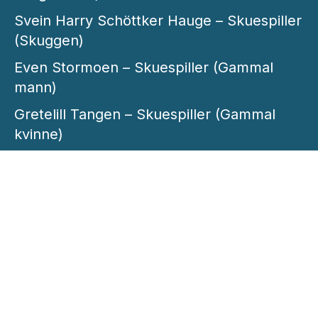
Svein Harry Schöttker Hauge – Skuespiller
(Skuggen)
Even Stormoen – Skuespiller (Gammal
mann)
Gretelill Tangen – Skuespiller (Gammal
kvinne)
Vesta Rasa Grabstaité – Danser
Edita Stundyte – Danser
Sølvi Katrine Andersen – Inspisient
Frode Ytre-Arne – Lydmester
Henrik Melsom Edvardsen – Prosjektleder