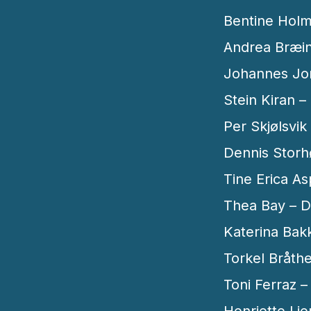
Bentine Holm
Andrea Bræin 
Johannes Jon
Stein Kiran –
Per Skjølsvik
Dennis Storhøi
Tine Erica A
Thea Bay – D
Katerina Bakk
Torkel Bråth
Toni Ferraz 